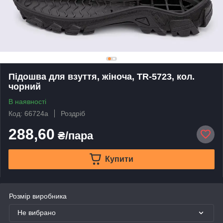
Підошва для взуття, жіноча, TR-5723, кол.
чорний
В наявності
Код: 66724а
Роздріб
288,60
₴/пара
Купити
Розмір виробника
Не вибрано