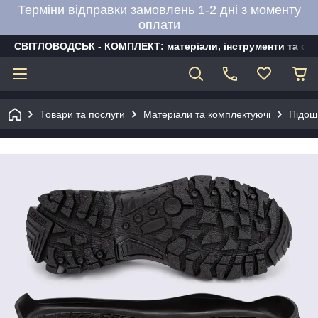
Терміни відправки замовлень 1-2 дні з моменту
оплати
СВІТЛОВОДСЬК - КОМПЛЕКТ: матеріали, інструменти та об
Товари та послуги
Матеріали та комплектуючі
Підош