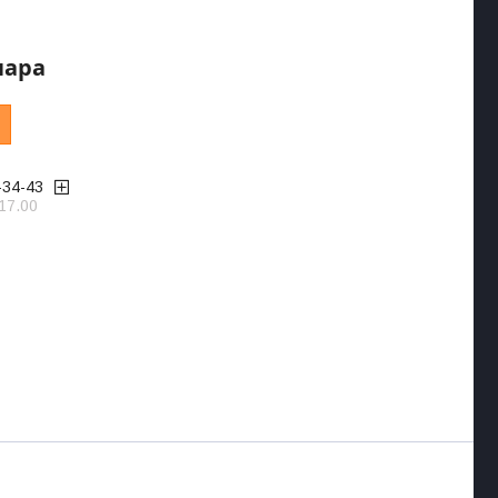
пара
-34-43
17.00