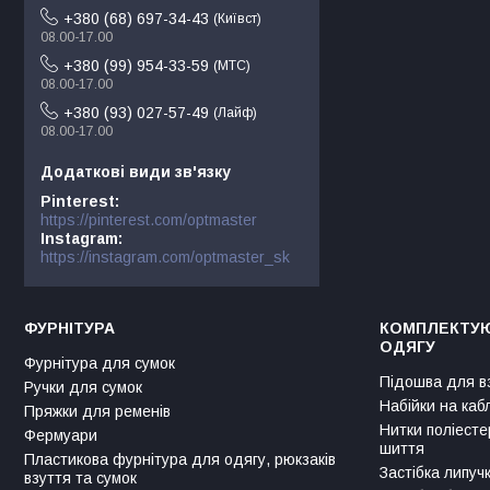
+380 (68) 697-34-43
Київст
08.00-17.00
+380 (99) 954-33-59
МТС
08.00-17.00
+380 (93) 027-57-49
Лайф
08.00-17.00
Pinterest
https://pinterest.com/optmaster
Instagram
https://instagram.com/optmaster_sk
ФУРНІТУРА
КОМПЛЕКТУЮ
ОДЯГУ
Фурнітура для сумок
Підошва для в
Ручки для сумок
Набійки на каб
Пряжки для ременів
Нитки поліесте
Фермуари
шиття
Пластикова фурнітура для одягу, рюкзаків
Застібка липуч
взуття та сумок