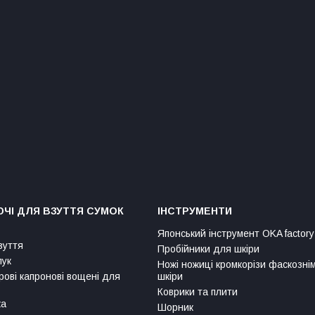
ЧІ ДЛЯ ВЗУТТЯ СУМОК
ІНСТРУМЕНТИ
Японський інструмент OKA factory
зуття
Пробійники для шкіри
лук
Ножі ножиці кромкорізи фаскозні
рові капронові вощені для
шкіри
Коврики та плити
ка
Шорник