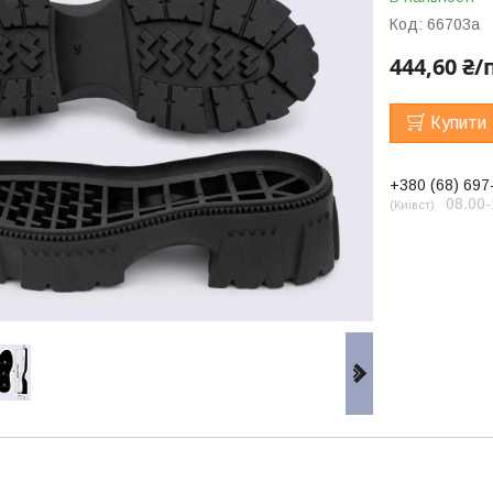
Код:
66703а
444,60 ₴/
Купити
+380 (68) 697
08.00-
Київст