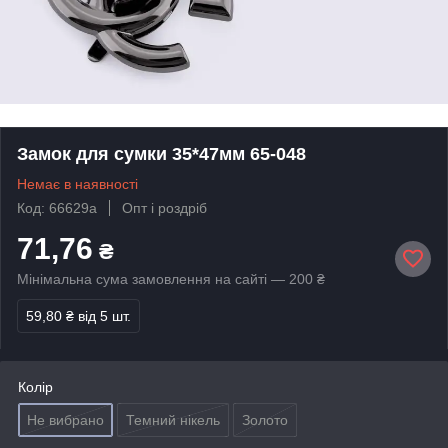
Замок для сумки 35*47мм 65-048
Немає в наявності
Код: 66629а
Опт і роздріб
71,76
₴
Мінімальна сума замовлення на сайті — 200 ₴
59,80 ₴
від 5 шт.
Колір
Не вибрано
Темний нікель
Золото