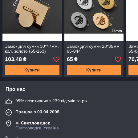
Замок для сумки 30*47мм,
Замок для сумки 28*35мм
Замо
кол. золото (65-263)
65-044
65-0
103,48
65
70,
₴
₴
Купити
Купити
Про нас
99% позитивних з 239 відгуків за рік
Працює з 03.04.2009
м. Светловодск
Светловодск, Україна