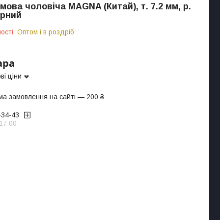
мова чоловіча MAGNA (Китай), т. 7.2 мм, р.
орний
ості
Оптом і в роздріб
ара
ві ціни
ма замовлення на сайті — 200 ₴
-34-43
17.00