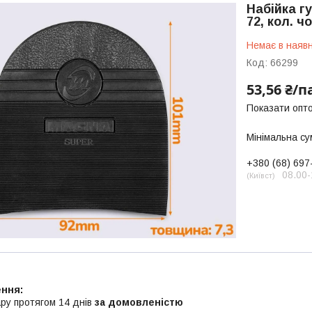
Набійка гу
72, кол. ч
Немає в наявн
Код:
66299
53,56 ₴/п
Показати опто
Мінімальна су
+380 (68) 697
08.00-
Київст
ру протягом 14 днів
за домовленістю