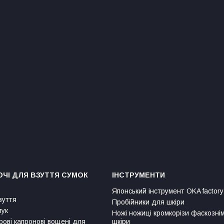
ЧІ ДЛЯ ВЗУТТЯ СУМОК
ІНСТРУМЕНТИ
Японський інструмент OKA factory
зуття
Пробійники для шкіри
лук
Ножі ножиці кромкорізи фаскозні
рові капронові вощені для
шкіри