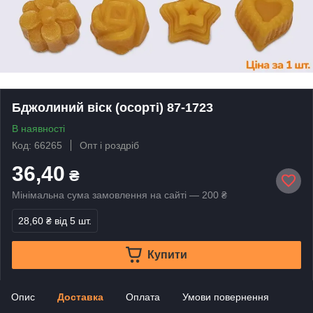
Бджолиний віск (осорті) 87-1723
В наявності
Код: 66265
Опт і роздріб
36,40
₴
Мінімальна сума замовлення на сайті — 200 ₴
28,60 ₴
від 5 шт.
Купити
Опис
Доставка
Оплата
Умови повернення