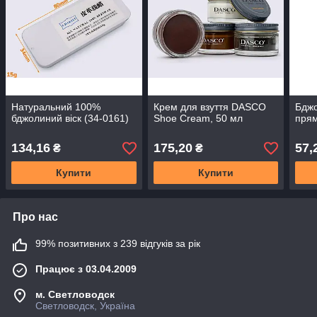
Натуральний 100%
Крем для взуття DASCO
Бджо
бджолиний віск (34-0161)
Shoe Cream, 50 мл
прям
134,16
175,20
57,
₴
₴
Купити
Купити
Про нас
99% позитивних з 239 відгуків за рік
Працює з 03.04.2009
м. Светловодск
Светловодск, Україна