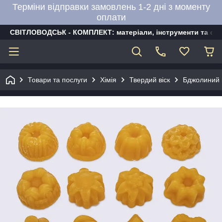
Терміни відправки замовлень 1-2 дні з моменту
оплати
СВІТЛОВОДСЬК - КОМПЛЕКТ: матеріали, інструменти та об
Товари та послуги
Хімія
Твердий віск
Бджолиний в