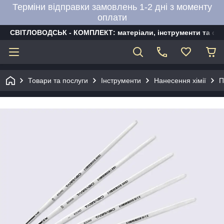
Терміни відправки замовлень 1-2 дні з моменту
оплати
СВІТЛОВОДСЬК - КОМПЛЕКТ: матеріали, інструменти та об
Товари та послуги
Інструменти
Нанесення хімії
П