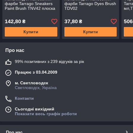
фарби Tarrago Sneakers
фарби Tarrago Dyes Brush
Tarr
Paint Brush TNV42 плоска
TDV02
мл,
142,80
37,80
506
₴
₴
Купити
Купити
Про нас
99% позитивних з 239 відгуків за рік
Працює з 03.04.2009
м. Светловодск
Светловодск, Україна
Контакти
Сьогодні вихідний
Показати весь графік роботи
Про нас