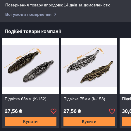
Повернення товару впродовж 14 днів за домовленістю
Всі умови повернення
Подібні товари компанії
Підвіска 63мм (К-152)
Підвіска 75мм (К-153)
Підв
27,56
27,56
30,
₴
₴
Купити
Купити