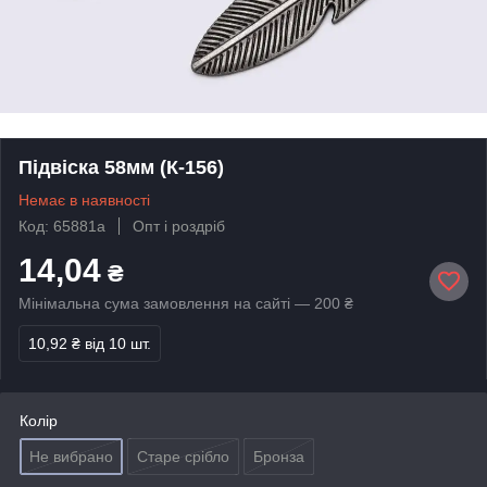
Підвіска 58мм (К-156)
Немає в наявності
Код: 65881а
Опт і роздріб
14,04
₴
Мінімальна сума замовлення на сайті — 200 ₴
10,92 ₴
від 10 шт.
Колір
Не вибрано
Старе срібло
Бронза