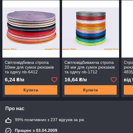
Світловідбивна стропа
Світловідбиваюча стропа
Стро
10мм для сумок рюкзаків
20 мм для сумок рюкзаків
рюкз
та одягу nb-6412
та одягу nb-1712
483
6,24
16,64
₴/м
₴/м
від
Купити
Купити
Про нас
99% позитивних з 237 відгуків за рік
Працює з 03.04.2009