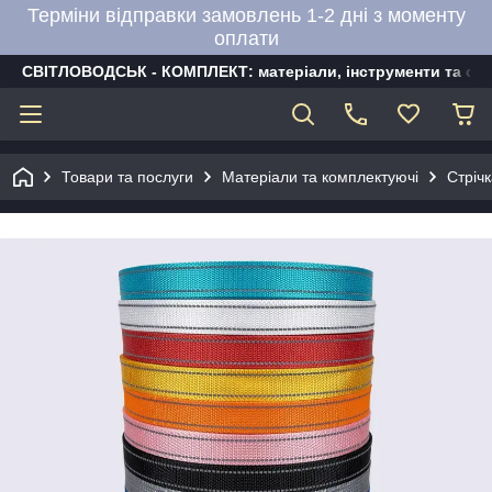
Терміни відправки замовлень 1-2 дні з моменту
оплати
СВІТЛОВОДСЬК - КОМПЛЕКТ: матеріали, інструменти та об
Товари та послуги
Матеріали та комплектуючі
Стріч