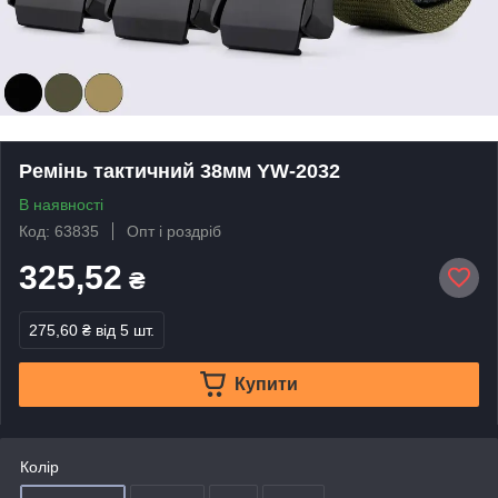
Ремінь тактичний 38мм YW-2032
В наявності
Код: 63835
Опт і роздріб
325,52
₴
275,60 ₴
від 5 шт.
Купити
Колір