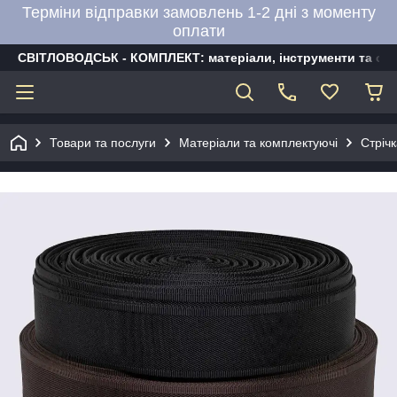
Терміни відправки замовлень 1-2 дні з моменту
оплати
СВІТЛОВОДСЬК - КОМПЛЕКТ: матеріали, інструменти та об
Товари та послуги
Матеріали та комплектуючі
Стріч