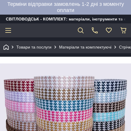
Терміни відправки замовлень 1-2 дні з моменту
оплати
СВІТЛОВОДСЬК - КОМПЛЕКТ: матеріали, інструменти та об
Товари та послуги
Матеріали та комплектуючі
Стріч