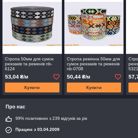
Стропа 50мм для сумок
Стропа ремінна 50мм для
Стро
рюкзаків та ременів nb-
сумок рюкзаків та ременів
рюкз
6124
nb-0708
532
53,04
50,44
57,
₴/м
₴/м
Купити
Купити
Про нас
99% позитивних з 239 відгуків за рік
Працює з 03.04.2009