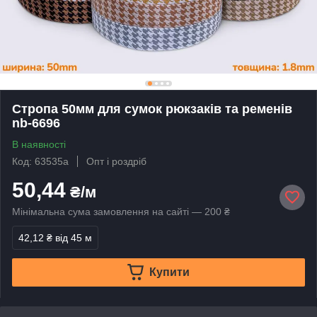
Стропа 50мм для сумок рюкзаків та ременів
nb-6696
В наявності
Код: 63535а
Опт і роздріб
50,44
₴/м
Мінімальна сума замовлення на сайті — 200 ₴
42,12 ₴
від 45 м
Купити