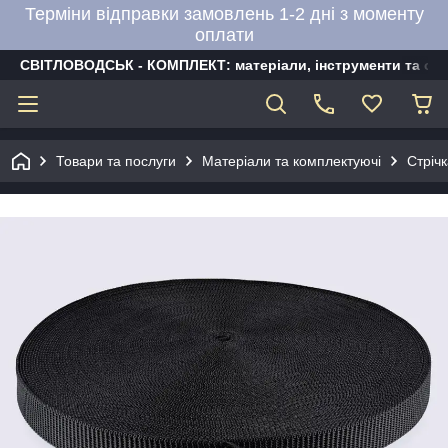
Терміни відправки замовлень 1-2 дні з моменту
оплати
СВІТЛОВОДСЬК - КОМПЛЕКТ: матеріали, інструменти та об
Товари та послуги
Матеріали та комплектуючі
Стріч