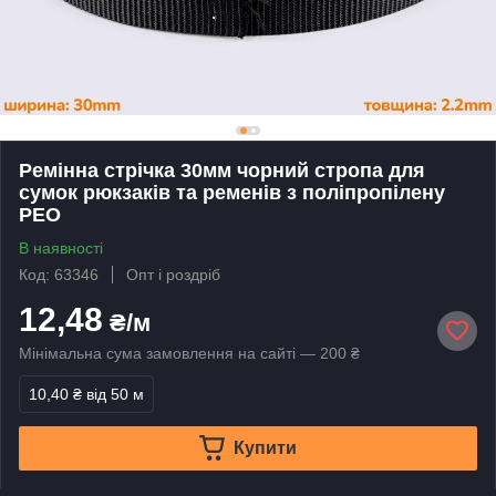
Ремінна стрічка 30мм чорний стропа для
сумок рюкзаків та ременів з поліпропілену
PEO
В наявності
Код: 63346
Опт і роздріб
12,48
₴/м
Мінімальна сума замовлення на сайті — 200 ₴
10,40 ₴
від 50 м
Купити