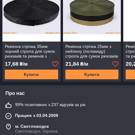
Ремінна стрічка 35мм
Ремінна стрічка 25мм з
Ремі
чорний стропа для сумок
нейлону (поліаміду)
стро
рюкзаків та ременів з
стропа для сумок рюкзаків
та р
поліпропілену
та ременів (PEO - арт№2)
PEO
17,68
21,84
20,
₴/м
₴/м
Купити
Купити
Про нас
99% позитивних з 237 відгуків за рік
Працює з 03.04.2009
м. Светловодск
Светловодск, Україна