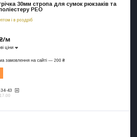
трічка 30мм стропа для сумок рюкзаків та
 поліестеру PEO
птом і в роздріб
 ₴/м
ві ціни
ма замовлення на сайті — 200 ₴
-34-43
17.00