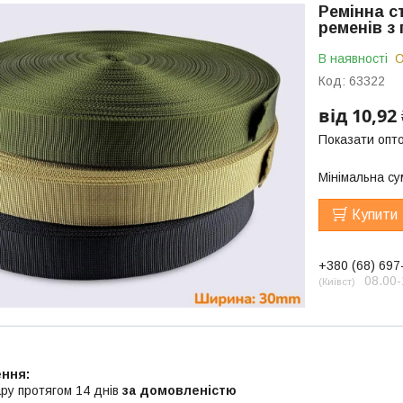
Ремінна с
ременів з
В наявності
О
Код:
63322
від
10,92
Показати опто
Мінімальна су
Купити
+380 (68) 697
08.00-
Київст
ру протягом 14 днів
за домовленістю