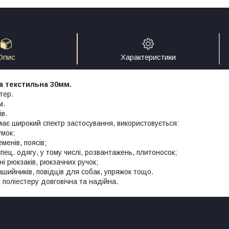
Опис
Характеристики
а текстильна 30мм.
тер.
м.
ів.
 має широкий спектр застосування, використовується:
умок;
менів, поясів;
спец. одягу, у тому числі, розвантажень, плитоносок;
ні рюкзаків, рюкзачних ручок;
ашийників, повідців для собак, упряжок тощо.
 поліестеру довговічна та надійна.