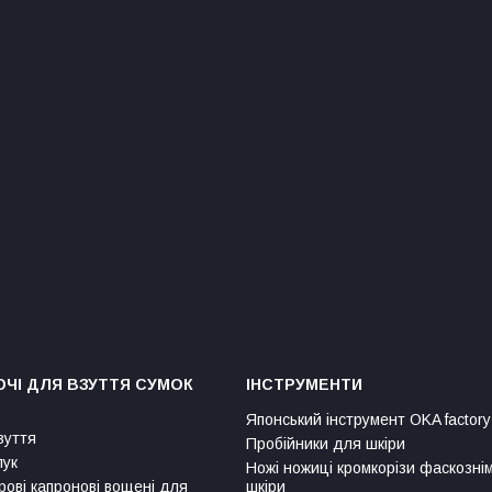
ЧІ ДЛЯ ВЗУТТЯ СУМОК
ІНСТРУМЕНТИ
Японський інструмент OKA factory
зуття
Пробійники для шкіри
лук
Ножі ножиці кромкорізи фаскозні
рові капронові вощені для
шкіри