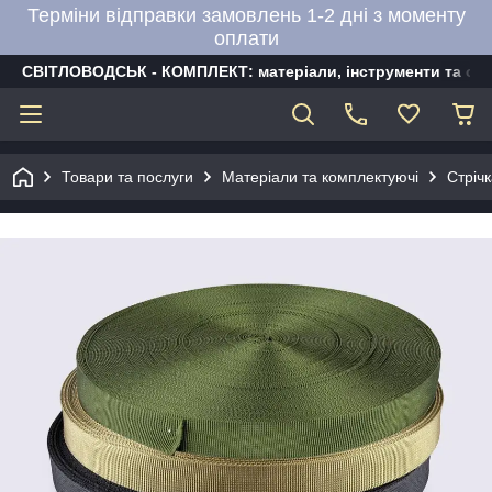
Терміни відправки замовлень 1-2 дні з моменту
оплати
СВІТЛОВОДСЬК - КОМПЛЕКТ: матеріали, інструменти та об
Товари та послуги
Матеріали та комплектуючі
Стріч