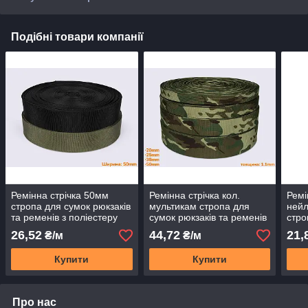
Подібні товари компанії
Ремінна стрічка 50мм
Ремінна стрічка кол.
Ремі
стропа для сумок рюкзаків
мультикам стропа для
нейл
та ременів з поліестеру
сумок рюкзаків та ременів
стро
PEO
з поліестеру PEO
та р
26,52
44,72
21,
₴/м
₴/м
Купити
Купити
Про нас