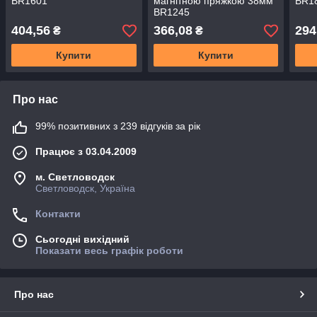
BR1601
магнітною пряжкою 38мм
BR1
BR1245
404,56
366,08
294
₴
₴
Купити
Купити
Про нас
99% позитивних з 239 відгуків за рік
Працює з 03.04.2009
м. Светловодск
Светловодск, Україна
Контакти
Сьогодні вихідний
Показати весь графік роботи
Про нас