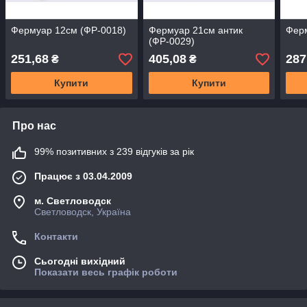
Фермуар 12см (ФР-0018)
Фермуар 21см антик
Ферм
(ФР-0029)
251,68
405,08
287
₴
₴
Купити
Купити
Про нас
99% позитивних з 239 відгуків за рік
Працює з 03.04.2009
м. Светловодск
Светловодск, Україна
Контакти
Сьогодні вихідний
Показати весь графік роботи