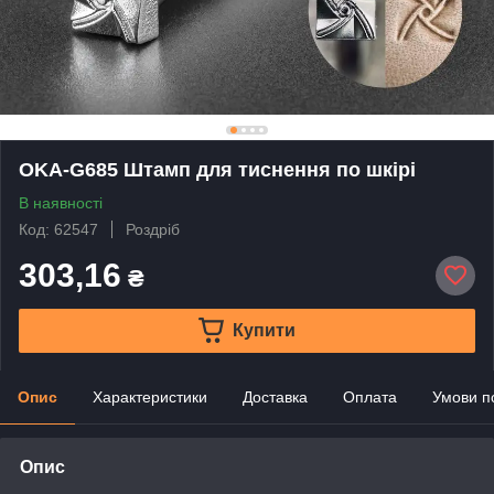
OKA-G685 Штамп для тиснення по шкірі
В наявності
Код: 62547
Роздріб
303,16
₴
Купити
Опис
Характеристики
Доставка
Оплата
Умови п
Опис