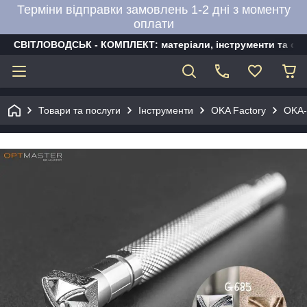
Терміни відправки замовлень 1-2 дні з моменту
оплати
СВІТЛОВОДСЬК - КОМПЛЕКТ: матеріали, інструменти та об
Товари та послуги
Інструменти
OKA Factory
OKA-