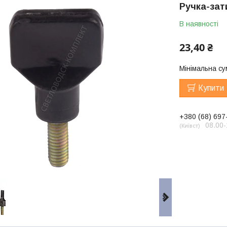
Ручка-зат
В наявності
23,40 ₴
Мінімальна су
Купити
+380 (68) 697
08.00-
Київст