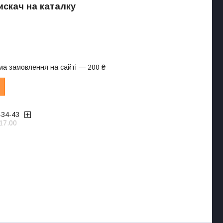
искач на каталку
ма замовлення на сайті — 200 ₴
-34-43
17.00