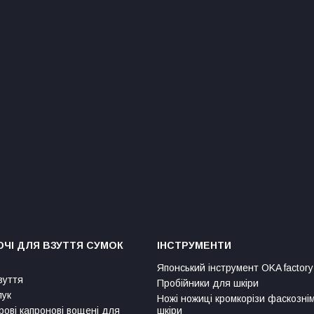
ЧІ ДЛЯ ВЗУТТЯ СУМОК
ІНСТРУМЕНТИ
Японський інструмент OKA factory
зуття
Пробійники для шкіри
лук
Ножі ножиці кромкорізи фаскозні
рові капронові вощені для
шкіри