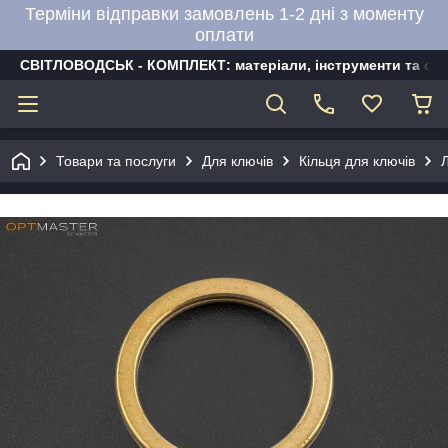
Терміни відправки замовлень 1-2 дні з моменту
оплати
СВІТЛОВОДСЬК - КОМПЛЕКТ: матеріали, інструменти та об
Товари та послуги
Для ключів
Кільця для ключів
Л