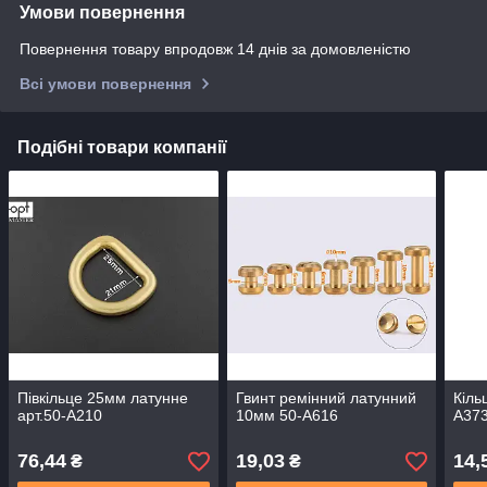
Умови повернення
Повернення товару впродовж 14 днів за домовленістю
Всі умови повернення
Подібні товари компанії
Півкільце 25мм латунне
Гвинт ремінний латунний
Кіль
арт.50-А210
10мм 50-А616
А37
76,44
19,03
14,
₴
₴