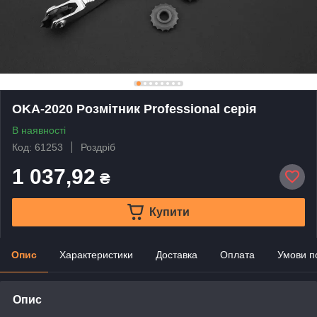
OKA-2020 Розмітник Professional серія
В наявності
Код: 61253
Роздріб
1 037,92
₴
Купити
Опис
Характеристики
Доставка
Оплата
Умови п
Опис