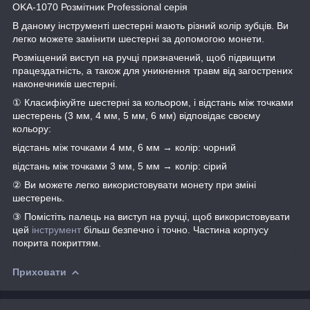
OKA-1070 Розмітник Professional серія
В даному інструменті шестерні мають різний колір зубців. Ви
легко можете замінити шестерні за допомогою монети.
Розміщений виступ на ручці призначений, щоб підвищити
працездатність, а також для уникнення травм від загострених
наконечників шестерні.
① Класифікуйте шестерні за кольором, і відстань між точками
шестерень (3 мм, 4 мм, 5 мм, 6 мм) відповідає своєму
кольору:
відстань між точками 4 мм, 6 мм → колір: чорний
відстань між точками 3 мм, 5 мм → колір: сірий
② Ви можете легко використовувати монету при зміні
шестерень.
③ Помістіть палець на виступ на ручці, щоб використовувати
цей
інструмент
більш безпечно і точно. Частина корпусу
покрита покриттям.
Приховати