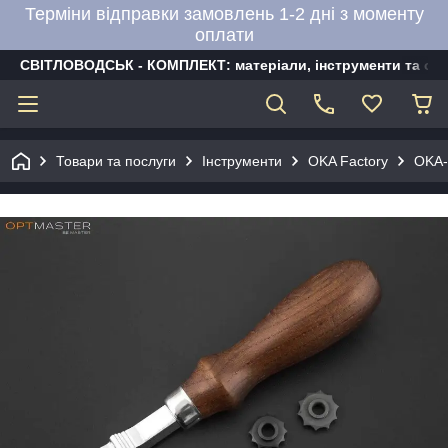
Терміни відправки замовлень 1-2 дні з моменту
оплати
СВІТЛОВОДСЬК - КОМПЛЕКТ: матеріали, інструменти та об
Товари та послуги
Інструменти
OKA Factory
OKA-