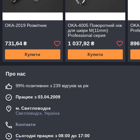
OKA-2019 Розмітник
OKA-4005 Поворотний ніж
OKA 
для шкіри M(11mm)
Prof
Professional серия
731,64
1 037,92
896
₴
₴
Купити
Купити
Про нас
99% позитивних з 239 відгуків за рік
Працює з 03.04.2009
м. Светловодск
Светловодск, Україна
Контакти
Сьогодні працює з 08:00 до 17:00