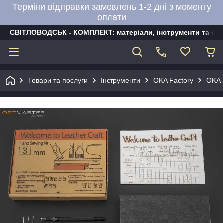
Терміни відправки замовлень 1-2 дні з моменту
оплати
СВІТЛОВОДСЬК - КОМПЛЕКТ: матеріали, інструменти та об
Товари та послуги
Інструменти
OKA Factory
OKA-