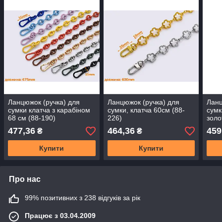
Ланцюжок (ручка) для
Ланцюжок (ручка) для
Ланц
сумки клатча з карабіном
сумки, клатча 60см (88-
сумк
68 см (88-190)
226)
золо
477,36
464,36
459
₴
₴
Купити
Купити
Про нас
99% позитивних з 238 відгуків за рік
Працює з 03.04.2009