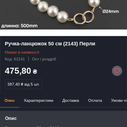
Ручка-ланцюжок 50 см (2143) Перли
Немає в наявності
Код: 61141
Опт і роздріб
475,80
₴
387,40 ₴
від 5 шт.
Опис
Характеристики
Доставка
Оплата
Умови п
Опис