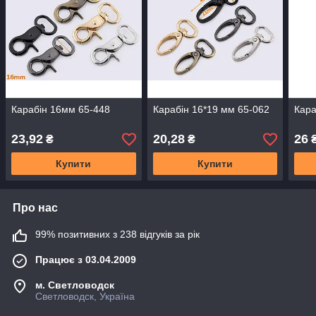
Карабін 16мм 65-448
Карабін 16*19 мм 65-062
Кара
23,92
20,28
26
₴
₴
Купити
Купити
Про нас
99% позитивних з 238 відгуків за рік
Працює з 03.04.2009
м. Светловодск
Светловодск, Україна