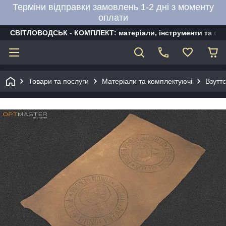
Терміни відправки замовлень 1-2 дні з моменту
оплати
СВІТЛОВОДСЬК - КОМПЛЕКТ: матеріали, інструменти та об
Товари та послуги
Матеріали та комплектуючі
Взутт