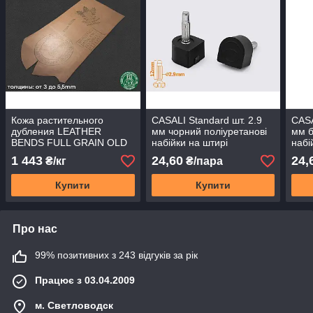
Кожа растительного
CASALI Standard шт. 2.9
CASA
дубления LEATHER
мм чорний поліуретанові
мм б
BENDS FULL GRAIN OLD
набійки на штирі
набі
BARK
1 443
24,60
24,
₴/кг
₴/пара
Купити
Купити
Про нас
99% позитивних з 243 відгуків за рік
Працює з 03.04.2009
м. Светловодск