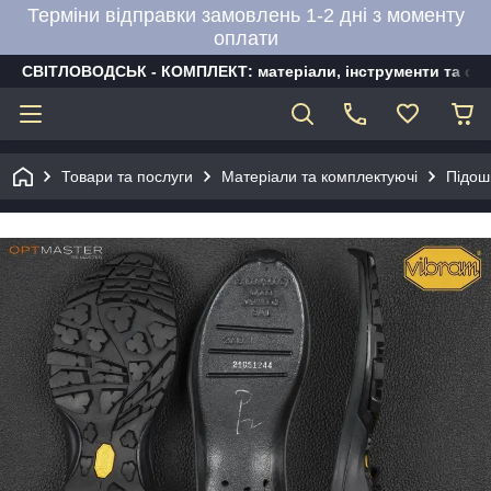
Терміни відправки замовлень 1-2 дні з моменту
оплати
СВІТЛОВОДСЬК - КОМПЛЕКТ: матеріали, інструменти та об
Товари та послуги
Матеріали та комплектуючі
Підош