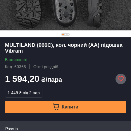
MULTILAND (966C), кол. чорний (АА) підошва
Vibram
В наявності
Код: 60365
Опт і роздріб
1 594,20
₴/пара
1 449 ₴
від 2 пар
Купити
Розмір