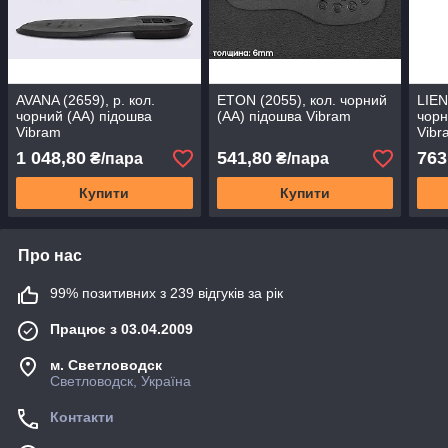
AVANA (2659), р. кол.
ETON (2055), кол. чорний
LIEN
чорний (АА) підошва
(АА) підошва Vibram
чорн
Vibram
Vibr
1 048,80
541,80
763
₴/пара
₴/пара
Купити
Купити
Про нас
99% позитивних з 239 відгуків за рік
Працює з 03.04.2009
м. Светловодск
Светловодск, Україна
Контакти