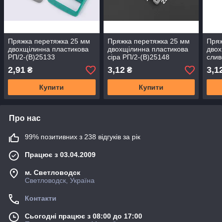
Пряжка перетяжка 25 мм
Пряжка перетяжка 25 мм
Пряж
двохщілинна пластикова
двохщілинна пластикова
двох
РП/2-(B)25133
сіра РП/2-(B)25148
слив
2,91
3,12
3,1
₴
₴
Купити
Купити
Про нас
99% позитивних з 238 відгуків за рік
Працює з 03.04.2009
м. Светловодск
Светловодск, Україна
Контакти
Сьогодні працює з 08:00 до 17:00