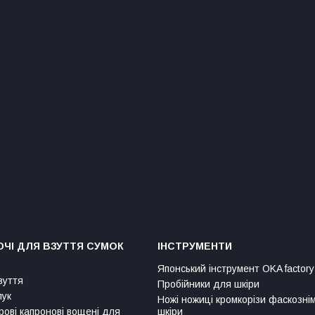
ЧІ ДЛЯ ВЗУТТЯ СУМОК
ІНСТРУМЕНТИ
Японський інструмент OKA factory
зуття
Пробійники для шкіри
лук
Ножі ножиці кромкорізи фаскозні
рові капронові вощені для
шкіри