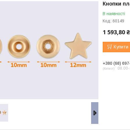
Кнопки пл
В наявності
Код:
60149
1 593,80 
Купити
+380 (68) 697
08.00-
Київст