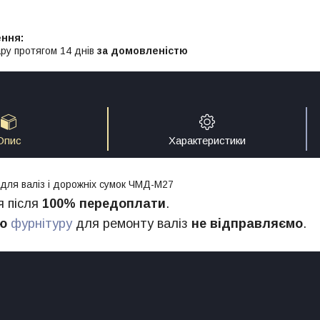
ру протягом 14 днів
за домовленістю
Опис
Характеристики
для
валіз
і
дорожніх
сумок ЧМД-М27
я
після
100
%
передоплати
.
ю
фурнітуру
для
ремонту
валіз
не відправляємо
.