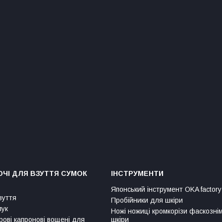
ЧІ ДЛЯ ВЗУТТЯ СУМОК
ІНСТРУМЕНТИ
Японський інструмент OKA factory
зуття
Пробійники для шкіри
лук
Ножі ножиці кромкорізи фаскозні
рові капронові вощені для
шкіри