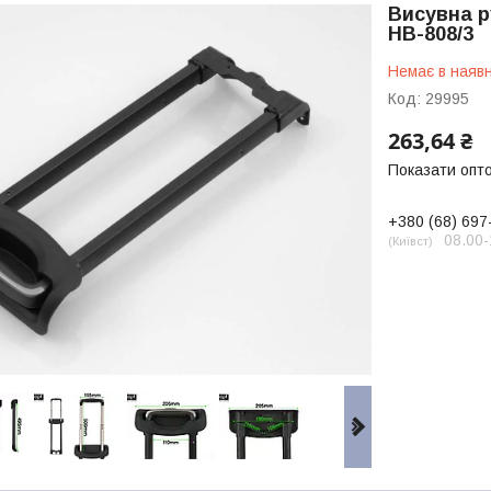
Висувна р
НВ-808/3
Немає в наявн
Код:
29995
263,64 ₴
Показати опто
+380 (68) 697
08.00-
Київст