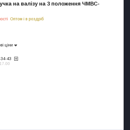
учка на валізу на 3 положення ЧМВС-
ості
Оптом і в роздріб
ві ціни
-34-43
17.00