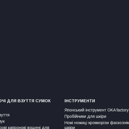
ЧІ ДЛЯ ВЗУТТЯ СУМОК
ІНСТРУМЕНТИ
Японський інструмент OKA factory
зуття
Пробійники для шкіри
лук
Ножі ножиці кромкорізи фаскозні
рові капронові вощені для
шкіри