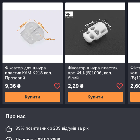
Фіксатор для шнура
Фіксатор шнура пластик,
Фікс
пластик КАМ K218 кол.
арт. ФШ-(B)1006, кол.
кол.
Прозорий
білий
(B)1
9,36
2,29
2,6
₴
₴
Купити
Купити
Про нас
99% позитивних з 239 відгуків за рік
Працює з 03.04.2009