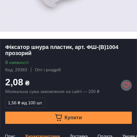
Фіксатор шнура пластик, арт. ФШ-(B)1004
прозорий
В наявності
Код: 29383
Опт і роздріб
2,08
₴
Мінімальна сума замовлення на сайті — 200 ₴
1,56 ₴
від 100 шт.
Купити
Опис
Характеристики
Доставка
Оплата
Умови 