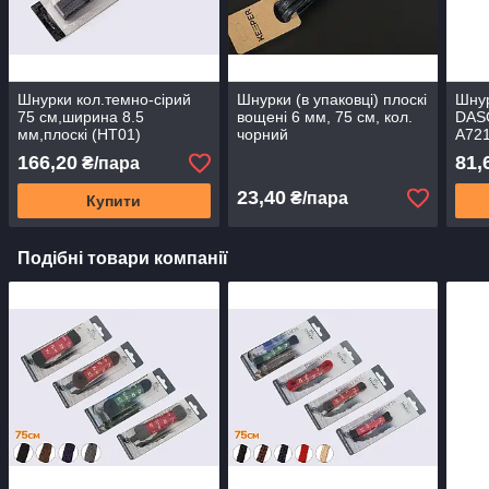
Шнурки кол.темно-сірий
Шнурки (в упаковці) плоскі
Шнур
75 см,ширина 8.5
вощені 6 мм, 75 см, кол.
DASC
мм,плоскі (HT01)
чорний
А72
(15)Tarrago
166,20
81,
₴/пара
23,40
₴/пара
Купити
Подібні товари компанії