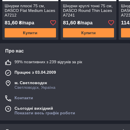
Шнурки плоскі 75 см,
Шнурки круглі тонкі 75 см,
Шнур
DASCO Flat Medium Laces
DASCO Round Thin Laces
DASC
А7212
А7241
А72
81,60
81,60
114
₴/пара
₴/пара
Купити
Купити
Про нас
99% позитивних з 239 відгуків за рік
Працює з 03.04.2009
м. Светловодск
Светловодск, Україна
Контакти
Сьогодні вихідний
Показати весь графік роботи