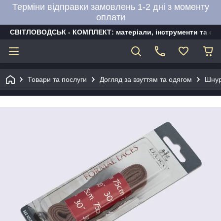
Терміни відправки замовлень 1-2 дні з моменту
оплати
СВІТЛОВОДСЬК - КОМПЛЕКТ: матеріали, інструменти та об
Товари та послуги
Догляд за взуттям та одягом
Шнур