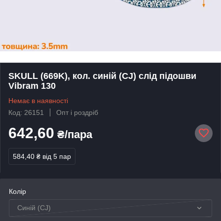
SKULL (669K), кол. синій (CJ) слід підошви
Vibram 130
Немає в наявності
Код: 26151
Опт і роздріб
642,60
₴/пара
584,40 ₴
від 5 пар
Колір
Синій (CJ)