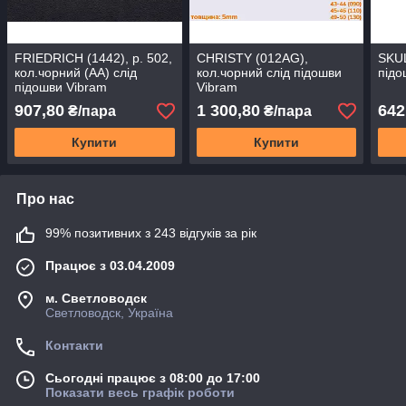
FRIEDRICH (1442), р. 502,
CHRISTY (012AG),
SKUL
кол.чорний (AA) слід
кол.чорний слід підошви
підо
підошви Vibram
Vibram
907,80
1 300,80
642
₴/пара
₴/пара
Купити
Купити
Про нас
99% позитивних з 243 відгуків за рік
Працює з 03.04.2009
м. Светловодск
Светловодск, Україна
Контакти
Сьогодні працює з 08:00 до 17:00
Показати весь графік роботи