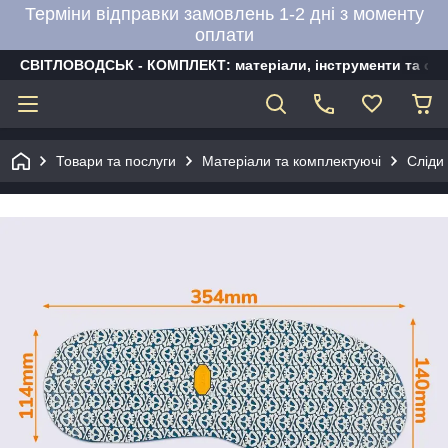
Терміни відправки замовлень 1-2 дні з моменту
оплати
СВІТЛОВОДСЬК - КОМПЛЕКТ: матеріали, інструменти та об
Товари та послуги
Матеріали та комплектуючі
Сліди