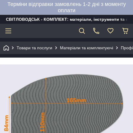
Терміни відправки замовлень 1-2 дні з моменту
оплати
СВІТЛОВОДСЬК - КОМПЛЕКТ: матеріали, інструменти та об
Товари та послуги
Матеріали та комплектуючі
Профі