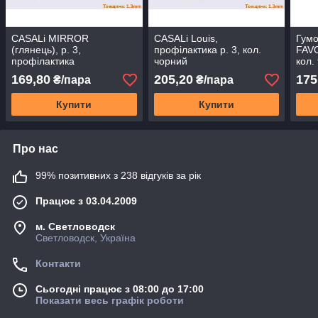
CASALi MIRROR
CASALi Louis,
Гумо
(глянець), р. 3,
профілактика р. 3, кол.
FAVO
профілактика
чорний
кол.
169,80
205,20
175
₴/пара
₴/пара
Купити
Купити
Про нас
99% позитивних з 238 відгуків за рік
Працює з 03.04.2009
м. Светловодск
Светловодск, Україна
Контакти
Сьогодні працює з 08:00 до 17:00
Показати весь графік роботи