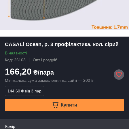
CASALi Ocean, р. 3 профілактика, кол. сірий
В наявності
Код: 26103
Опт і роздріб
166,20
₴/пара
Мінімальна сума замовлення на сайті — 200 ₴
144,60 ₴
від 3 пар
Купити
Колір