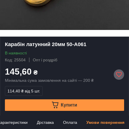
Карабін латунний 20мм 50-А061
В наявності
Код: 25504
Опт і роздріб
145,60
₴
Мінімальна сума замовлення на сайті — 200 ₴
114,40 ₴
від 5 шт.
Купити
арактеристики
Доставка
Оплата
Умови повернення