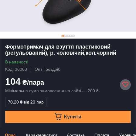
Формотримач для взуття пластиковий
(регульований), р. чоловічий,кол.чорний
В наявності
Код: 36003
Опт і роздріб
104
₴/пара
Мінімальна сума замовлення на сайті — 200 ₴
70,20 ₴
від 20 пар
Купити
Опис
Характеристики
Доставка
Оплата
Умови п