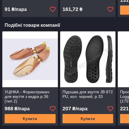
131
91
161,72
₴/пара
₴
Подібні товари компанії
УЦІНКА - Формотримач
Підошва для взуття JB 872
Проф
для взуття з кедра р.36
PU, кол. чорний, р.33
Logg
(тип 2)
(175
988
207
221
₴/пара
₴/пара
Купити
Купити