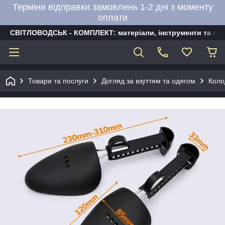
Терміни відправки замовлень 1-2 дні з моменту
оплати
СВІТЛОВОДСЬК - КОМПЛЕКТ: матеріали, інструменти та об
Товари та послуги
Догляд за взуттям та одягом
Коло