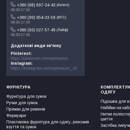
+380 (68) 697-34-43
Київст
08.00-17.00
+380 (99) 954-33-59
МТС
08.00-17.00
+380 (93) 027-57-49
Лайф
08.00-17.00
Pinterest
https://pinterest.com/optmaster
Instagram
https://instagram.com/optmaster_sk
ФУРНІТУРА
КОМПЛЕКТУЮ
ОДЯГУ
Фурнітура для сумок
Підошва для в
Ручки для сумок
Набійки на каб
Пряжки для ременів
Нитки поліесте
Фермуари
шиття
Пластикова фурнітура для одягу, рюкзаків
Застібка липуч
взуття та сумок