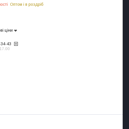
ості
Оптом і в роздріб
ві ціни
-34-43
17.00