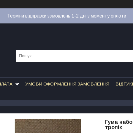
Терміни відправки замовлень 1-2 дні з моменту оплати
ПЛАТА
УМОВИ ОФОРМЛЕННЯ ЗАМОВЛЕННЯ
ВІДГУК
Гума набоє
тропік