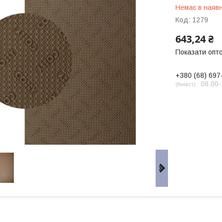
Немає в наявн
Код:
1279
643,24 ₴
Показати опто
+380 (68) 697
08.00-
Київст