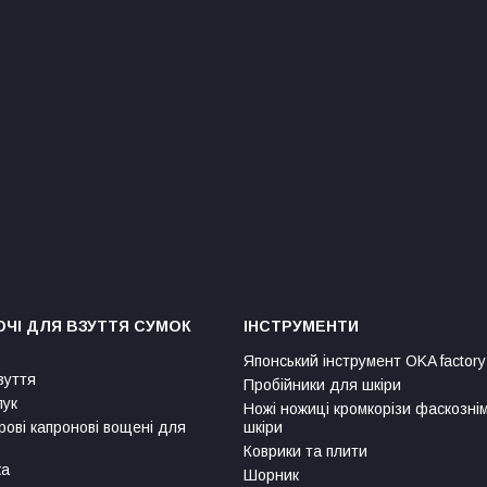
ЧІ ДЛЯ ВЗУТТЯ СУМОК
ІНСТРУМЕНТИ
Японський інструмент OKA factory
зуття
Пробійники для шкіри
лук
Ножі ножиці кромкорізи фаскозні
рові капронові вощені для
шкіри
Коврики та плити
ка
Шорник