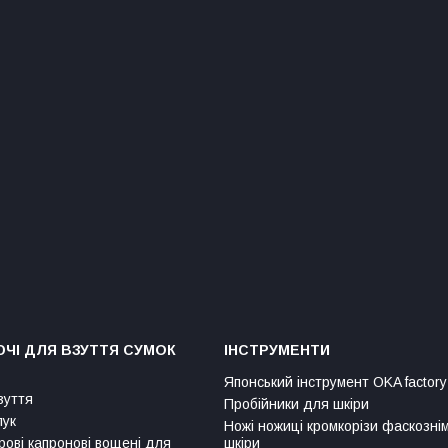
ЧІ ДЛЯ ВЗУТТЯ СУМОК
ІНСТРУМЕНТИ
Японський інструмент OKA factory
зуття
Пробійники для шкіри
лук
Ножі ножиці кромкорізи фаскозні
рові капронові вощені для
шкіри