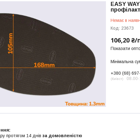
EASY WAY 
профілак
Немає в наявн
Код:
23673
106,20 ₴/
Показати опто
Мінімальна су
+380 (68) 697
08.00-
Київст
ру протягом 14 днів
за домовленістю