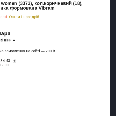
women (3373), кол.коричневий (18),
тика формована Vibram
ості
Оптом і в роздріб
пара
ві ціни
ма замовлення на сайті — 200 ₴
-34-43
17.00