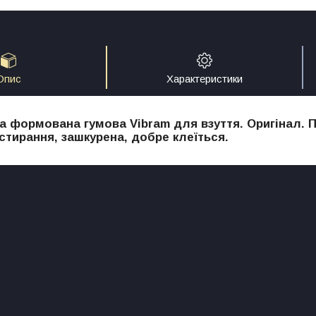
Опис
Характеристики
а формована гумова Vibram для взуття. Оригінал. П
 стирання, зашкурена, добре клеїться.