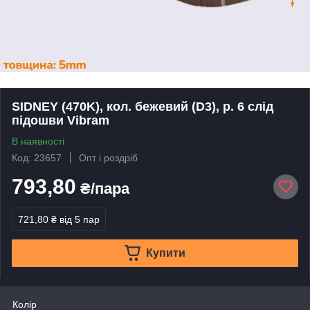
SIDNEY (470K), кол. бежевий (D3), р. 6 слід
підошви Vibram
В наявності
Код: 23657
Опт і роздріб
793,80
₴/пара
721,80 ₴
від 5 пар
Купити
Колір