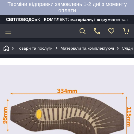
Терміни відправки замовлень 1-2 дні з моменту
оплати
СВІТЛОВОДСЬК - КОМПЛЕКТ: матеріали, інструменти та об
Товари та послуги
Матеріали та комплектуючі
Сліди