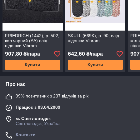
FRIEDRICH (1442), р. 502,
SKULL (669K), р. 90, слід
FRIE
кол.чорний (AA) слід
підошви Vibram
кол.
підошви Vibram
підо
907,80
642,60
907
₴/пара
₴/пара
Купити
Купити
Про нас
99% позитивних з 237 відгуків за рік
Працює з 03.04.2009
м. Светловодск
Светловодск, Україна
Контакти