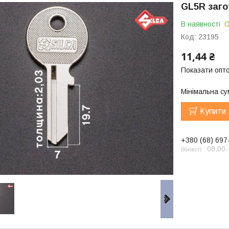
GL5R заго
В наявності
О
Код:
23195
11,44 ₴
Показати опто
Мінімальна су
Купити
+380 (68) 697
08.00-
Київст