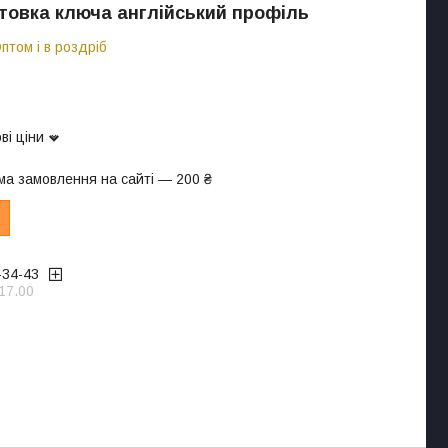
товка ключа англійський профіль
птом і в роздріб
ві ціни
ма замовлення на сайті — 200 ₴
-34-43
17.00