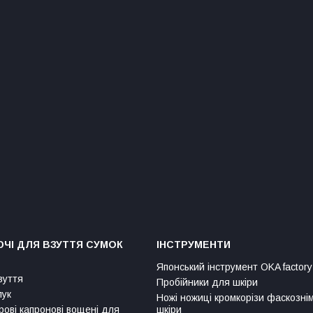
ЧІ ДЛЯ ВЗУТТЯ СУМОК
ІНСТРУМЕНТИ
Японський інструмент OKA factory
зуття
Пробійники для шкіри
лук
Ножі ножиці кромкорізи фаскозні
рові капронові вощені для
шкіри