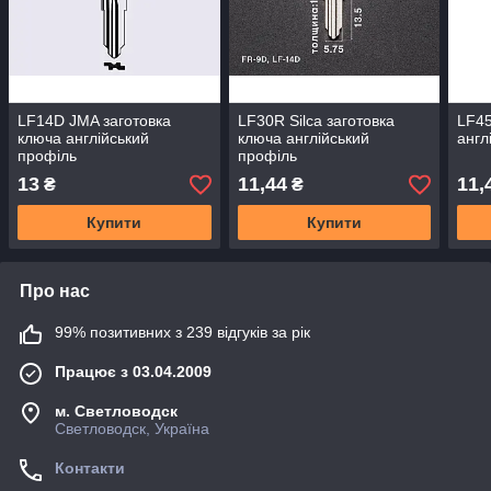
LF14D JMA заготовка
LF30R Silca заготовка
LF45
ключа англійський
ключа англійський
англ
профіль
профіль
13
11,44
11,
₴
₴
Купити
Купити
Про нас
99% позитивних з 239 відгуків за рік
Працює з 03.04.2009
м. Светловодск
Светловодск, Україна
Контакти