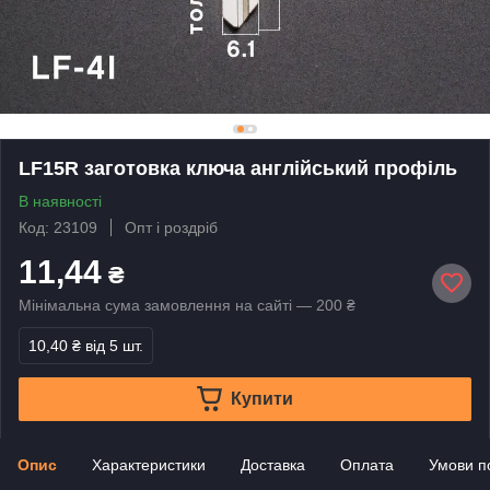
LF15R заготовка ключа англійський профіль
В наявності
Код: 23109
Опт і роздріб
11,44
₴
Мінімальна сума замовлення на сайті — 200 ₴
10,40 ₴
від 5 шт.
Купити
Опис
Характеристики
Доставка
Оплата
Умови п