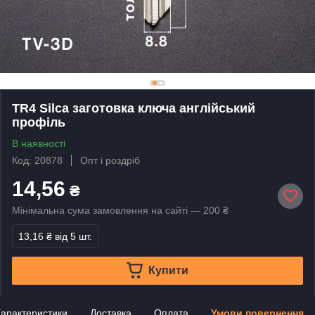
TR4 Silca заготовка ключа англійський
профіль
В наявності
Код: 20878
Опт і роздріб
14,56
₴
Мінімальна сума замовлення на сайті — 200 ₴
13,16 ₴
від 5 шт.
Купити
арактеристики
Доставка
Оплата
Умови повернення