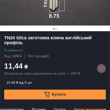
TN20 Silca заготовка ключа англійський
профіль
В наявності
Код: 20866
Опт і роздріб
11,44
₴
Мінімальна сума замовлення на сайті — 200 ₴
10,40 ₴
від 5 шт.
Купити
арактеристики
Доставка
Оплата
Умови повернення