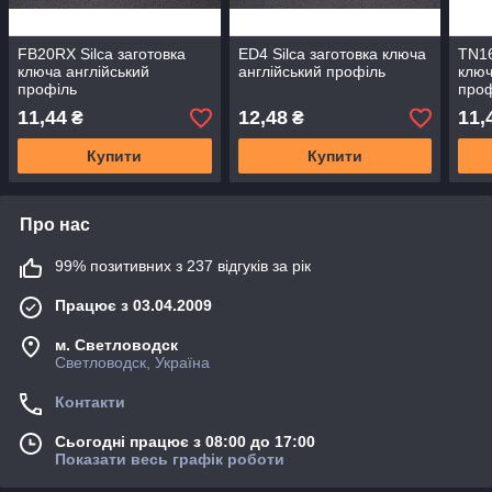
FB20RX Silca заготовка
ED4 Silca заготовка ключа
TN16
ключа англійський
англійський профіль
ключ
профіль
про
11,44
12,48
11,
₴
₴
Купити
Купити
Про нас
99% позитивних з 237 відгуків за рік
Працює з 03.04.2009
м. Светловодск
Светловодск, Україна
Контакти
Сьогодні працює з 08:00 до 17:00
Показати весь графік роботи