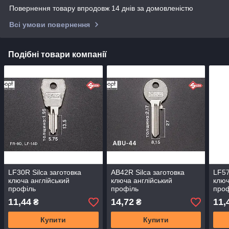
Повернення товару впродовж 14 днів за домовленістю
Всі умови повернення
Подібні товари компанії
LF30R Silca заготовка
AB42R Silca заготовка
LF57
ключа англійський
ключа англійський
ключ
профіль
профіль
про
11,44
14,72
11,
₴
₴
Купити
Купити