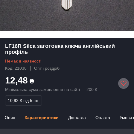
LF16R Silca заготовка ключа англійський
профіль
Немає в наявності
Код: 21038
Опт і роздріб
12,48
₴
Мінімальна сума замовлення на сайті — 200 ₴
10,92 ₴
від 5 шт.
Опис
Характеристики
Доставка
Оплата
Умови 