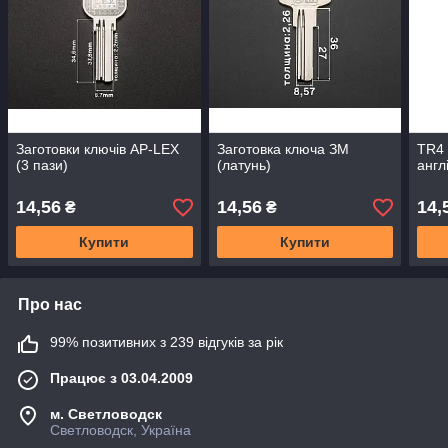
Заготовки ключів AP-LEX
Заготовка ключа ЗМ
TR4 
(3 пази)
(латунь)
англ
14,56
14,56
14,
₴
₴
Купити
Купити
Про нас
99% позитивних з 239 відгуків за рік
Працює з 03.04.2009
м. Светловодск
Светловодск, Україна