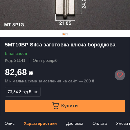
5MT10BP Silca заготовка ключа бородкова
В наявності
Код: 21141
Опт і роздріб
82,68
₴
Мінімальна сума замовлення на сайті — 200 ₴
73,84 ₴
від 5 шт.
Купити
Опис
Характеристики
Доставка
Оплата
Умови 