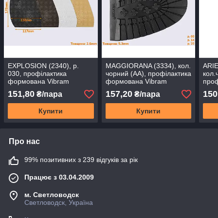
EXPLOSION (2340), р.
MAGGIORANA (3334), кол.
ARIE
030, профілактика
чорний (AА), профілактика
кол.
формована Vibram
формована Vibram
про
Vibr
151,80
157,20
150
₴/пара
₴/пара
Купити
Купити
Про нас
99% позитивних з 239 відгуків за рік
Працює з 03.04.2009
м. Светловодск
Светловодск, Україна