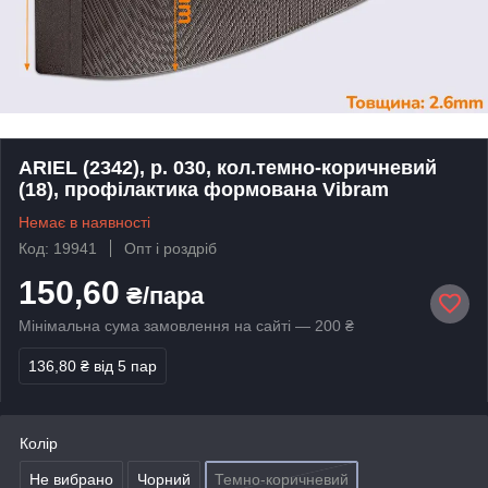
ARIEL (2342), р. 030, кол.темно-коричневий
(18), профілактика формована Vibram
Немає в наявності
Код: 19941
Опт і роздріб
150,60
₴/пара
Мінімальна сума замовлення на сайті — 200 ₴
136,80 ₴
від 5 пар
Колір
Не вибрано
Чорний
Темно-коричневий