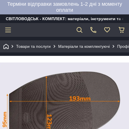
Терміни відправки замовлень 1-2 дні з моменту
оплати
СВІТЛОВОДСЬК - КОМПЛЕКТ: матеріали, інструменти та об
Товари та послуги
Матеріали та комплектуючі
Профі