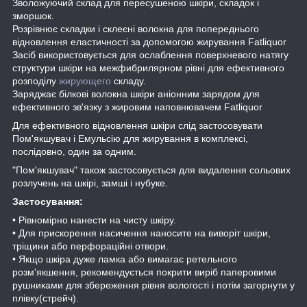
Зволожуючий склад для пересушеною шкіри, складок і
зморшок.
Розрівнює складки і склеєні волокна для попереднього
відновлення еластичності за допомогою жирування Fatliquor
Засіб використовується для ослаблення поверхневого натягу
структури шкіри на межфибрилярном рівні для ефективного
розподілу
жирующего
складу.
Заряджає білкові волокна шкіри аніонним зарядом для
ефективного зв'язку з жировим наповнювачем Fatliquor
Для ефективного відновлення шкіри слід застосовувати
Пом'якшувач і Емульсію для жирування в комплексі,
послідовно, один за одним.
"Пом'якшувач" також застосовується для видалення сольових
розлучень на шкірі, замші і нубуке.
Застосування:
• Рівномірно нанести на чисту шкіру.
• Для прискорення насичення наносите на виворіт шкіри,
тріщини або перфораційні отвори.
• Якщо шкіра дуже ламка або вимагає ретельного
розм'якшення, рекомендується покрити виріб паперовими
рушниками для збереження рівня вологості і потім загорнути у
плівку(стрейч).