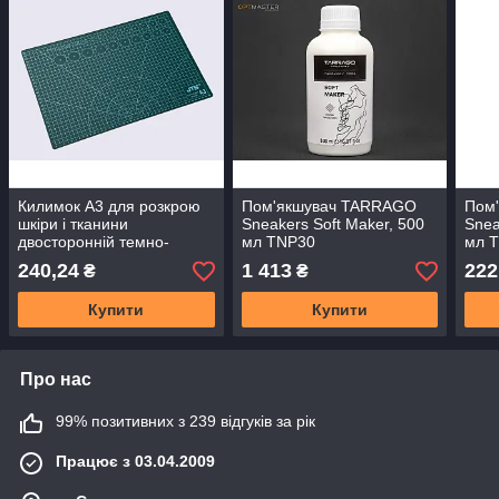
Килимок А3 для розкрою
Пом'якшувач TARRAGO
Пом
шкіри і тканини
Sneakers Soft Maker, 500
Snea
двосторонній темно-
мл TNP30
мл 
зелений тип В
240,24
1 413
222
₴
₴
Купити
Купити
Про нас
99% позитивних з 239 відгуків за рік
Працює з 03.04.2009