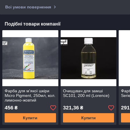
Всі умови повернення
Подібні товари компанії
Фарба для м'якої шкіри
Очищувач для замші
Фарб
Micro Pigment, 250мл, кол.
SC101, 200 ml (Lorence)
Seri
лимонно-жовтий
456
321,36
291
₴
₴
Купити
Купити