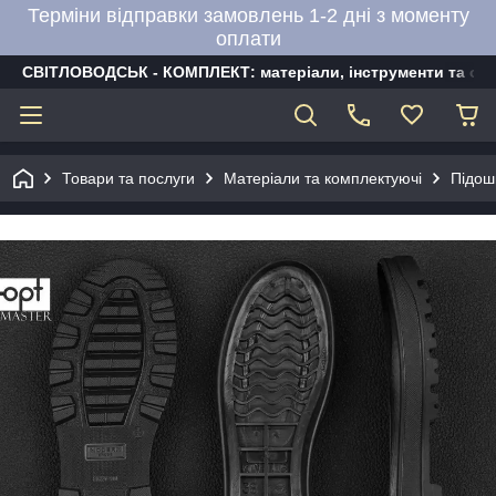
Терміни відправки замовлень 1-2 дні з моменту
оплати
СВІТЛОВОДСЬК - КОМПЛЕКТ: матеріали, інструменти та об
Товари та послуги
Матеріали та комплектуючі
Підош