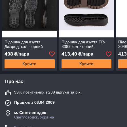
Підошва для взуття
Підошва для взуття TR-
Підо
Джаред, кол. чорний
8389 кол. чорний
2046
408
413,40
413
₴/пара
₴/пара
Купити
Купити
Про нас
99% позитивних з 239 відгуків за рік
Працює з 03.04.2009
м. Светловодск
Светловодск, Україна