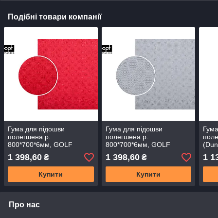
Подібні товари компанії
Гума для підошви
Гума для підошви
Гума
полегшена р.
полегшена р.
пол
800*700*6мм, GOLF
800*700*6мм, GOLF
(Dun
(Dunlop), кол. червоний
(Dunlop),кол. сірий
кол.
1 398,60
1 398,60
1 1
₴
₴
Купити
Купити
Про нас