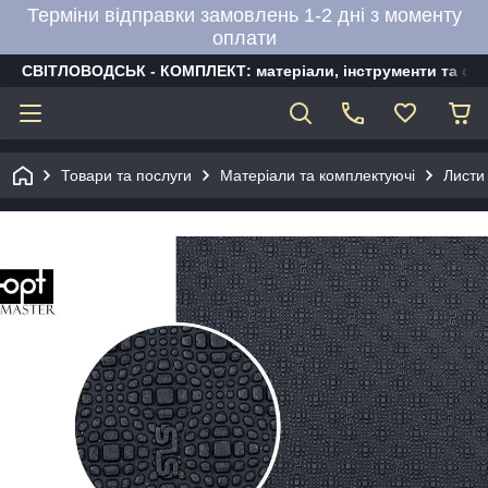
Терміни відправки замовлень 1-2 дні з моменту
оплати
СВІТЛОВОДСЬК - КОМПЛЕКТ: матеріали, інструменти та об
Товари та послуги
Матеріали та комплектуючі
Листи