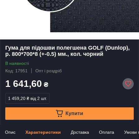
Гума для підошви полегшена GOLF (Dunlop),
р. 800*700*8 (+-0.5) мм., кол. чорний
В наявності
Код: 17951
Опт і роздріб
1 641,60
₴
1 459,20 ₴
від 2 шт.
Купити
Опис
Характеристики
Доставка
Оплата
Умови 